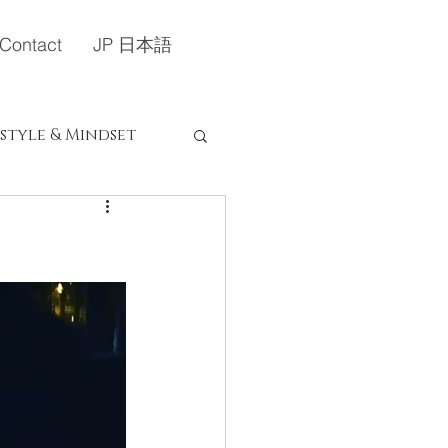
Contact
JP 日本語
estyle & Mindset
定）