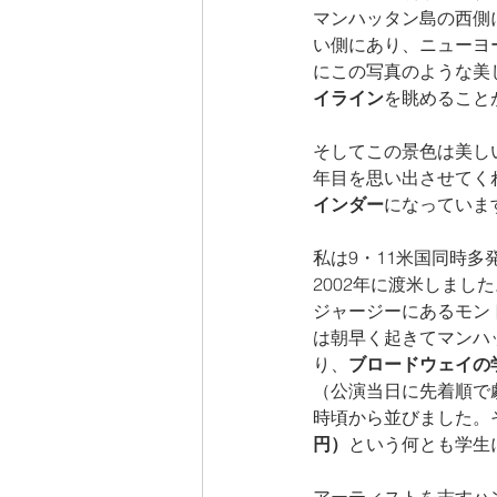
マンハッタン島の西側
い側にあり、ニューヨ
にこの写真のような美
イライン
を眺めること
そしてこの景色は美し
年目を思い出させてく
インダー
になっていま
私は9・11米国同時多
2002年に渡米しまし
ジャージーにあるモン
は朝早く起きてマンハ
り、
ブロードウェイの
（公演当日に先着順で
時頃から並びました。
円）
という何とも学生