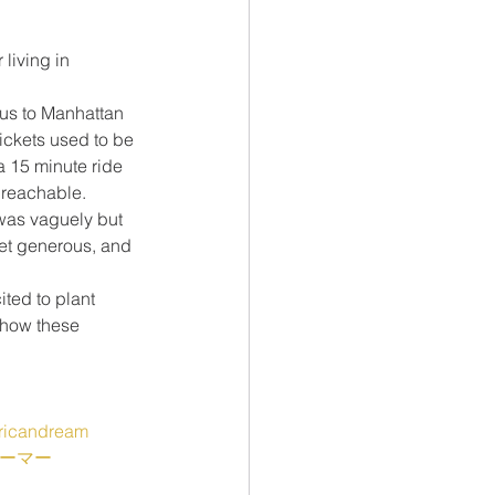
living in 
bus to Manhattan 
ickets used to be 
a 15 minute ride 
nreachable. 
was vaguely but 
yet generous, and 
 
ted to plant 
 how these 
ricandream
リーマー