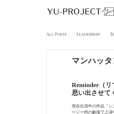
All Posts
Leadership
S
教育
英語学習
ブロー
マンハッタ
Blogs in English
Blog
Reminder
思い出させて
現在出演中の作品「シ
ージー州の劇場で上演