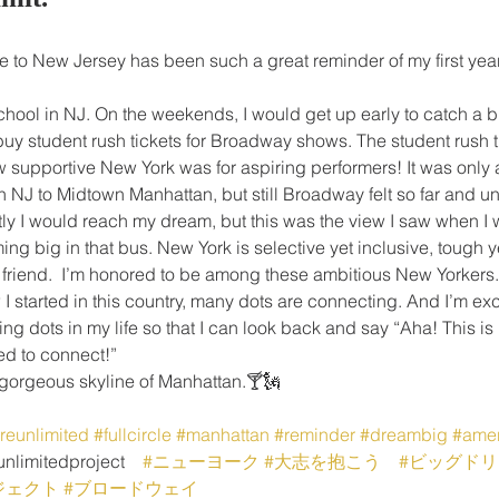
 to New Jersey has been such a great reminder of my first year 
chool in NJ. On the weekends, I would get up early to catch a 
o buy student rush tickets for Broadway shows. The student rush t
 supportive New York was for aspiring performers! It was only 
 NJ to Midtown Manhattan, but still Broadway felt so far and u
tly I would reach my dream, but this was the view I saw when I 
ng big in that bus. New York is selective yet inclusive, tough 
 a friend.  I’m honored to be among these ambitious New Yorkers.
 started in this country, many dots are connecting. And I’m exci
g dots in my life so that I can look back and say “Aha! This is
d to connect!”
 gorgeous skyline of Manhattan.🍸🗽
reunlimited
#fullcircle
#manhattan
#reminder
#dreambig
#ame
unlimitedproject　
#ニューヨーク
#大志を抱こう
#ビッグド
ジェクト
#ブロードウェイ