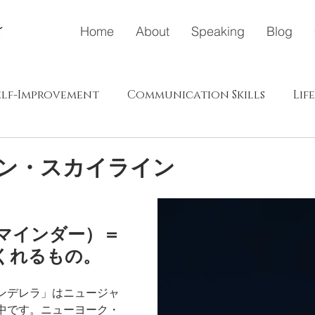
Home
About
Speaking
Blog
elf-Improvement
Communication Skills
Lif
ドウェイ
メディア
ポジティブエナジー（プラス、肯
ン・スカイライン
s in Japanese
（リマインダー）
＝
くれるもの。
ンデレラ」はニュージャ
中です。ニューヨーク・