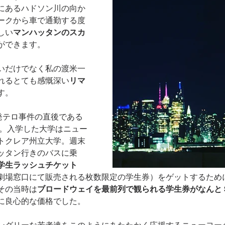
にあるハドソン川の向か
ークから車で通勤する度
しい
マンハッタンのスカ
ができます。
いだけでなく私の渡米一
れるとても感慨深い
リマ
す。
発テロ事件の直後である
た。入学した大学はニュー
トクレア州立大学。週末
ッタン行きのバスに乗
学生ラッシュチケット
劇場窓口にて販売される枚数限定の学生券）をゲットするため
その当時は
ブロードウェイを最前列で観られる学生券がなんと＄
に良心的な価格でした。