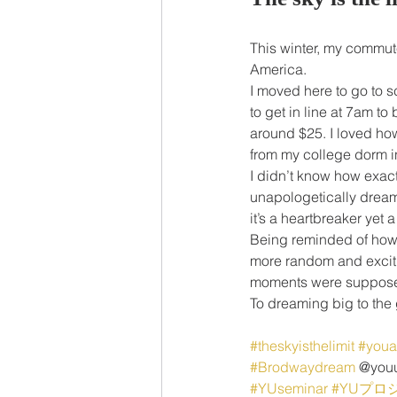
This winter, my commute
America. 
I moved here to go to s
to get in line at 7am t
around $25. I loved how
from my college dorm in
I didn’t know how exac
unapologetically dreami
it’s a heartbreaker yet
Being reminded of how I
more random and excitin
moments were suppose
To dreaming big to the
#theskyisthelimit
#youa
#Brodwaydream
 @you
#YUseminar
#YUプロ