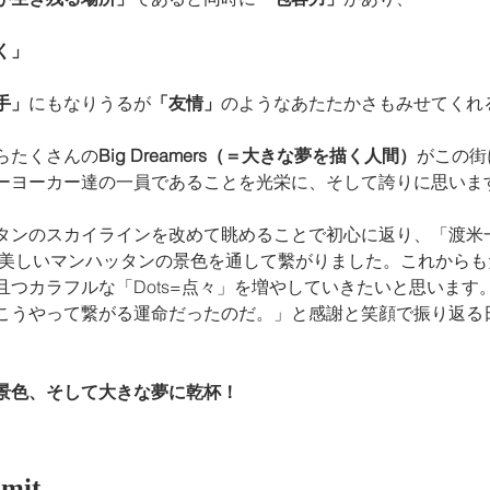
く」
手」
にもなりうるが
「友情」
のようなあたたかさもみせてくれ
らたくさんの
Big Dreamers（＝大きな夢を描く人間）
がこの街
ーヨーカー達の一員であることを光栄に、そして誇りに思いま
タンのスカイラインを改めて眺めることで初心に返り、「渡米
美しいマンハッタンの景色を通して繫がりました。これからも
且つカラフルな「Dots=点々」を増やしていきたいと思います
こうやって繋がる運命だったのだ。」と感謝と笑顔で振り返る
景色、そして大きな夢に乾杯！
imit.