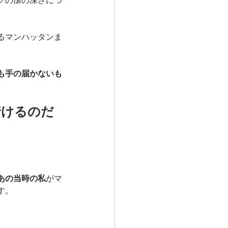
クの懐の深さにつ
るマンハッタンま
も手の届かないも
着けるのだ
あの当時の私
がマ
す。