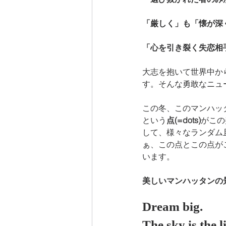
「厳しく」も「懐が深
「心を引き裂く失恋相
大志を抱いて世界中か
す。そんな勇敢なニュ
この冬、このマンハッ
という
点(=dots)
がこの
して、様々なランダム
ぁ、この点とこの点が
います。
美しいマンハッタンの
Dream big.
The sky is the l