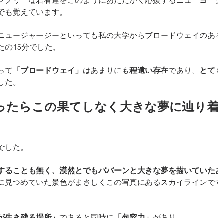
ングリーな若者達をこのようにあたたかく応援するニューヨー
でも覚えています。
ニュージャージーといっても私の大学からブロードウェイのあ
たの15分でした。
って
「ブロードウェイ」
はあまりにも
程遠い存在
であり、
とて
した。
ったらこの果てしなく大きな夢に辿り
でした。
することも無く、漠然とでもババーンと大きな夢を描いていた
に見つめていた景色がまさしくこの写真にあるスカイラインで
が生き残る場所」
であると同時に
「包容力」
があり、