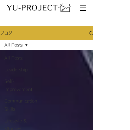
ブログ
All Posts
All Posts
Leadership
Self-
Improvement
Communication
Skills
Lifestyle &
Mindset