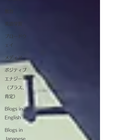
教育
英語学習
ブロードウ
ェイ
メディア
ポジティブ
エナジー
（プラス、
肯定）
Blogs in
English
Blogs in
Japanese