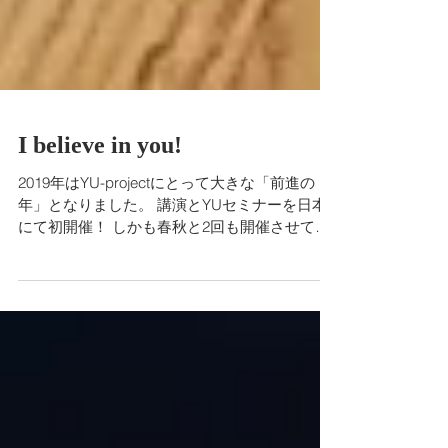
I believe in you!
2019年はYU-projectにとって大きな「前進の
年」となりました。 講演とYUセミナーを日本
にて初開催！ しかも春秋と2回も開催させて頂
きました。 日本では319名（医師、ビジネスパ
ーソン、医学生、大学生、高校生）、そして日
本からニューヨークを訪れる高校生、大学生１
１...