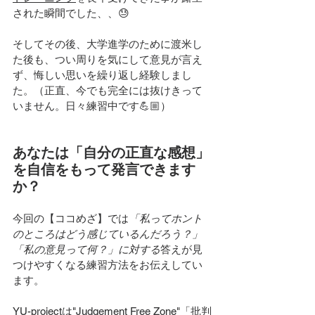
された瞬間でした、、😓
そしてその後、大学進学のために渡米し
た後も、つい周りを気にして意見が言え
ず、悔しい思いを繰り返し経験しまし
た。（正直、今でも完全には抜けきって
いません。日々練習中です💪🏼）
あなたは「自分の正直な感想」
を自信をもって発言できます
か？
今回の【ココめざ】では
「私ってホント
のところはどう感じているんだろう？」
「私の意見って何？」に対する
答えが見
つけやすくなる練習方法をお伝えしてい
ます。
YU-projectは"Judgement Free Zone"「批判