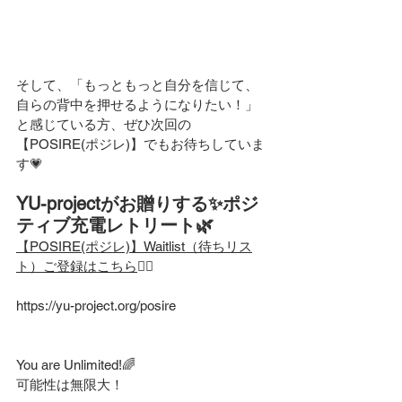
そして、「もっともっと自分を信じて、
自らの背中を押せるようになりたい！」
と感じている方、ぜひ次回の
【POSIRE(ポジレ)】でもお待ちしていま
す💗
YU-projectがお贈りする✨ポジ
ティブ充電レトリート🌿
【POSIRE(ポジレ)】Waitlist（待ちリス
ト）ご登録はこちら
👇🏻
https://yu-project.org/posire
You are Unlimited!🌈
可能性は無限大！