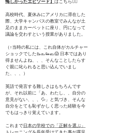
悔しかったエピソード】
はこちら👇🏻
高校時代、夏休みにアメリカに滞在した
際、大学キャンパスの教室でみんなが土
足のままカーペットに座り、円になって
議論を交わすという授業がありました。
（↑当時の私には、これ自体がカルチャー
ショックでした🥾👞👟🥿😱 日本ではあり
得ませんよね、、、そんなことしたらす
ぐ親に叱られると思い込んでいまし
た、、、）
英語で発言する難しさはもちろんです
が、それ以前に「あ、わたし、、自分の
意見がない、、、💦」と気づき、そんな
自分をとても恥ずかしく思った経験を今
でもはっきり覚えています。
これまで
日本の学校での「正解を選ぶ」
トレーニング
を長年受けてきた事が露呈