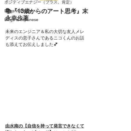
ポジティブエナジー（プラス、肯定）
📚『13歳からのアート思考』末
Blogs in English
永幸歩著
Blogs in Japanese
未来のエンジニア＆私の大切な友人メレ
ディスの息子さんであるニコくんのお話
も添えてお伝えしました💕
由水南の【自信を持って発言できなくて