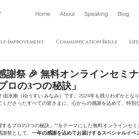
Home
About
Speaking
Blog
elf-Improvement
Communication Skills
Lif
ドウェイ
メディア
ポジティブエナジー（プラス、肯
ect 感謝祭 🎉 無料オンラインセ
プロの3つの秘訣」
s in Japanese
！由水南（ゆうすい みなみ）です。2024年も残りわずかとな
を応援してくださったすべての皆さまに、心からの感謝を込めて、特
躍するプロの3つの秘訣」**をテーマにした無料オンラインセ
ct感謝祭として、
一年の感謝を込めてお届けするスペシャルイベ