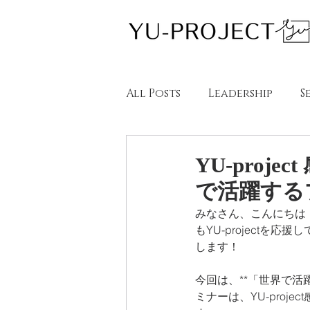
All Posts
Leadership
S
教育
英語学習
ブロー
YU-proj
で活躍する
Blogs in English
Blog
みなさん、こんにちは
もYU-project
します！
今回は、**「世界で活
ミナーは、YU-proje