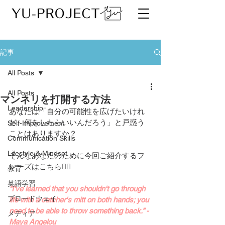
記事
All Posts
All Posts
マンネリを打開する方法
Leadership
あなたは「自分の可能性を広げたいけれ
ど、何をしたらいいんだろう」と戸惑う
Self-Improvement
ことはありますか？
Communication Skills
Lifestyle & Mindset
そんなあなたのために今回ご紹介するフ
レーズはこちら👇🏻
教育
英語学習
"I've learned that you shouldn't go through 
ブロードウェイ
life with a catcher's mitt on both hands; you 
need to be able to throw something back.” -
メディア
Maya Angelou