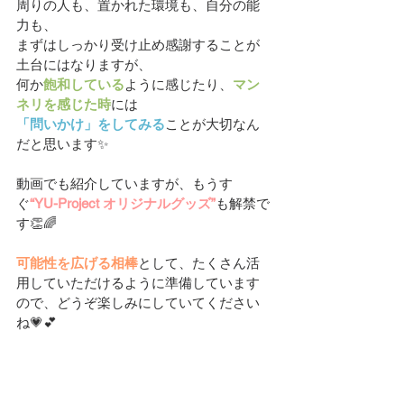
周りの人も、置かれた環境も、自分の能
力も、
まずはしっかり受け止め感謝することが
土台にはなりますが、
何か
飽和している
ように感じたり、
マン
ネリを感じた時
には
「問いかけ」をしてみる
ことが大切なん
だと思います✨
動画でも紹介していますが、もうす
ぐ
“YU-Project オリジナルグッズ”
も解禁で
す👏🌈
可能性を広げる相棒
として、たくさん活
用していただけるように準備しています
ので、どうぞ楽しみにしていてください
ね💗💕