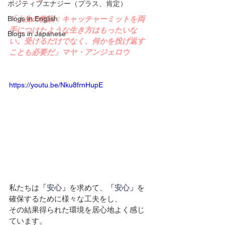
ポジティブエナジー（プラス、肯定）
Blogs in English
「人生の教訓：キャッチャーミットを両
手につけたような生き方はもったいな
Blogs in Japanese
い。受けるだけでなく、何かを投げ返す
ことも必要だ」マヤ・アンジェロウ
https://youtu.be/Nku8frnHupE
私たちは
「安心」
を求めて、
「安心」
を
確保するために様々な工夫をし、
その結果得られた環境を居心地よく感じ
ています。