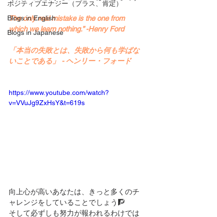
ポジティブエナジー（プラス、肯定）
Blogs in English
The only real mistake is the one from 
which we learn nothing.” -Henry Ford
Blogs in Japanese
「本当の失敗とは、失敗から何も学ばな
いことである」 - ヘンリー・フォード
https://www.youtube.com/watch?
v=VVuJg9ZxHsY&t=619s
向上心が高いあなたは、きっと多くのチ
ャレンジをしていることでしょう🧗
そして必ずしも努力が報われるわけでは