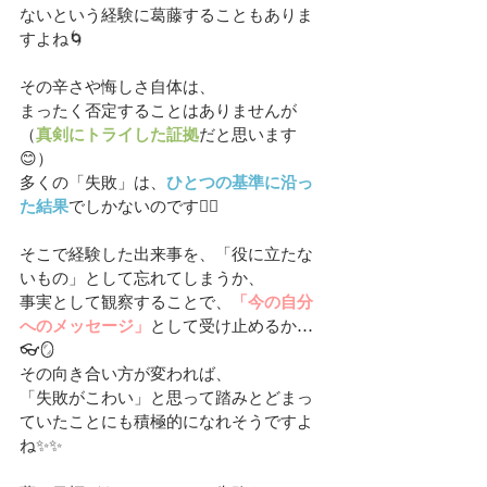
ないという経験に葛藤することもありま
すよね🌀
その辛さや悔しさ自体は、
まったく否定することはありませんが
（
真剣にトライした証拠
だと思います
😊）
多くの「失敗」は、
ひとつの基準に沿っ
た結果
でしかないのです😶‍🌫️
そこで経験した出来事を、「役に立たな
いもの」として忘れてしまうか、
事実として観察することで、
「今の自分
へのメッセージ」
として受け止めるか…
👓🪞
その向き合い方が変われば、
「失敗がこわい」と思って踏みとどまっ
ていたことにも積極的になれそうですよ
ね✨✨