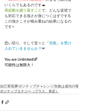
いくらでもあるのです🐢
再起動を繰り返すこと
で、どんな逆境で
も対応できる強さが身につくはずです
💪
この強さこそが積み重ねの結果になるの
です⭐
思い切り、そして堂々と
「失敗」を受け
入れていきませんか？
🪽
You are Unlimited!🌈
可能性は無限大！
自己実現
夢
ポジティブ
チャレンジ
失敗は成功の母
ポジティブエナジー（プラス、肯定）