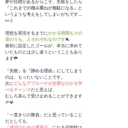
夢や目標があるからこそ、失敗をしたら
「これまでの積み重ねが無駄になる」
と
いうような考えをしてしまいがちです…
👀💧
理想を実現するまでに
かかる時間もその
道のりも、人それぞれなのです
🐬
最初に設定したゴールが、本当に求めて
いたものとは少し違うということもあり
ます🥅
「失敗」を「諦める理由」にしてしまう
のは、もったいないことです。
次に
どんなアプローチが必要なのかを学
べるチャンス
だと思えば、
むしろ喜んで受け止めることができます
🌱💎
「一度きりの勝負」だと思っていること
だとしても、
「成功のための通過点」
になる可能性は