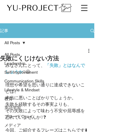
記事
All Posts
All Posts
失敗にくじけない方法
Leadership
みなさんにとって、
「失敗」とはなんで
しょうか
❔🤔
Self-Improvement
Communication Skills
理想や希望を思い通りに達成できないこ
Lifestyle & Mindset
とは、
本当に悪いことばかりでしょうか。
教育
失敗を経験するその事実よりも、
英語学習
その失敗によって味わう不安や屈辱感を
ブロードウェイ
恐れていませんか❔❓
メディア
今回、ご紹介するフレーズはこちらです⬇️