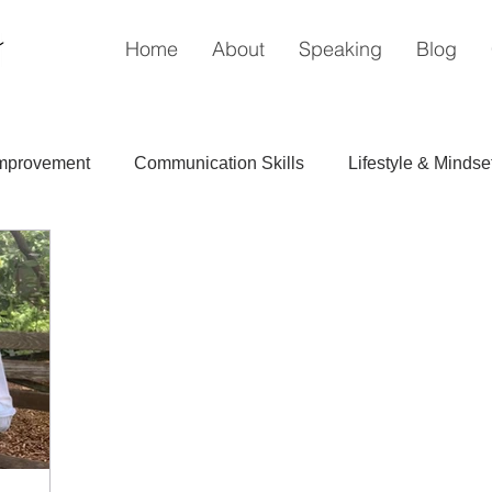
Home
About
Speaking
Blog
Improvement
Communication Skills
Lifestyle & Mindse
ポジティブエナジー（プラス、肯定）
Blogs in Engli