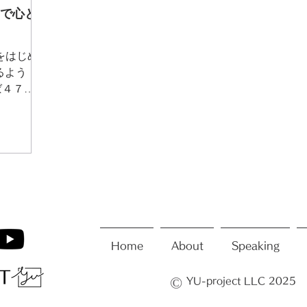
オで心と
n をはじめ
るよう
ば４７
作りまし
Home
About
Speaking
©️
YU-project LLC 2025