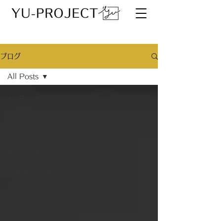
ブログ
All Posts
All Posts
Leadership
Self-
Improvement
Communication
Skills
Lifestyle &
Mindset