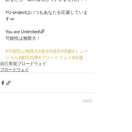
YU-projectはいつもあなたを応援していま
す📣
You are Unlimited!🌈
可能性は無限大！
#可能性は無限大
#進化
#成長
#演劇
#ミュー
ジカル
#劇団四季
#ブロードウェイ
#俳優
自己実現
ブロードウェイ
ブロードウェイ
すべて表示
最新記事