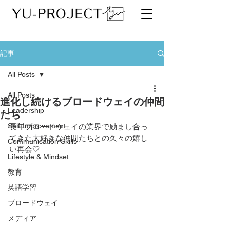
記事
All Posts
All Posts
進化し続けるブロードウェイの仲間
Leadership
たち
Self-Improvement
長年ブロードウェイの業界で励まし合っ
てきた大好きな仲間たちとの久々の嬉し
Communication Skills
い再会🤍
Lifestyle & Mindset
教育
英語学習
ブロードウェイ
メディア